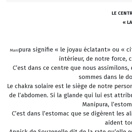
LE CENT
« L
pura signifie « le joyau éclatant» ou « ci
ManI
intérieur, de notre force,
C’est dans ce centre que nous assimilons,
sommes dans le do
Le chakra solaire est le siège de notre person
de l’abdomen. Si la glande qui lui est attri
Manipura, l’estoma
C’est dans l’estomac que se digèrent les al
aident tou
Annick de Souzenelle dit de la rate qu’elle 