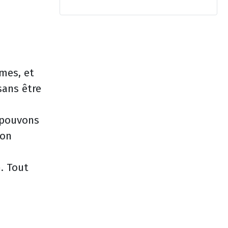
mes, et
sans être
 pouvons
son
. Tout