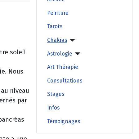
Peinture
Tarots
Chakras
tre soleil
Astrologie
Art Thérapie
ie. Nous
Consultations
é au niveau
Stages
cernés par
Infos
 pancréas
Témoignages
rate a une