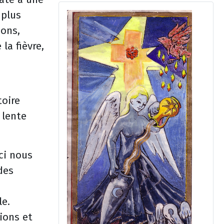
 plus
ions,
la fièvre,
toire
 lente
ci nous
des
le.
ions et